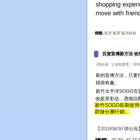
shopping experie
move with frien
標籤:
藍牙
藍芽
藍訊科技
百貨宣傳新方法 收
【聯合報╱記者
彭芸芳
／即
新的宣傳方法，只要
得很有趣。
新竹太平洋SOGO百
收藍芽彩信，憑簡訊
新竹SOGO長期使用
群做分層行銷。
【2010/08/30 聯合報