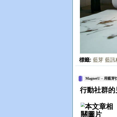
標籤:
藍芽
藍訊
MagnetU – 
行動社群的另