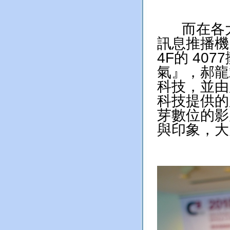
而在各大
訊息推播機
4F的 4
氣』，郝龍
科技，並由
科技提供的
芽數位的影
與印象，大