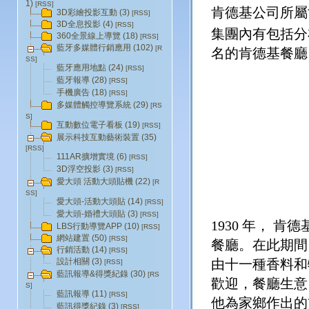
1)
[RSS]
肯德基公司所屬
3D彩繪投影互動 (3)
[RSS]
3D全息投影 (4)
[RSS]
集團內有包括分
360全景線上導覽 (18)
[RSS]
藍牙多媒體行銷應用 (102)
[R
名的肯德基餐廳
SS]
藍牙應用地點 (24)
[RSS]
藍牙報導 (28)
[RSS]
手機廣告 (18)
[RSS]
多媒體觸控導覽系統 (29)
[RS
S]
互動數位電子看板 (19)
[RSS]
展示科技互動藝術裝置 (35)
[RSS]
111AR擴增實境 (6)
[RSS]
3D浮空投影 (3)
[RSS]
愛大頭 活動大頭貼機 (22)
[R
SS]
愛大頭-活動大頭貼 (14)
[RSS]
愛大頭-婚禮大頭貼 (3)
[RSS]
1930
年， 肯德
LBS行動導覽APP (10)
[RSS]
網站建置 (50)
[RSS]
餐廳。在此期間
行銷活動 (14)
[RSS]
由十一種香料和
設計相關 (3)
[RSS]
藍訊報導&得獎紀錄 (30)
[RS
歡迎，餐廳生意
S]
藍訊報導 (11)
[RSS]
他為家鄉作出的
藍訊得獎紀錄 (3)
[RSS]