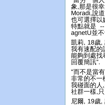
象,那是很幸運的
Moradi
也可選擇以婉
特點就是 -
agnetU
凱莉
, 18
我有速配的訊
能夠到處找
回覆簡訊”.
"而不是當
非常的不一樣
我碰面的人
社群一樣,
尼爾, 19歲