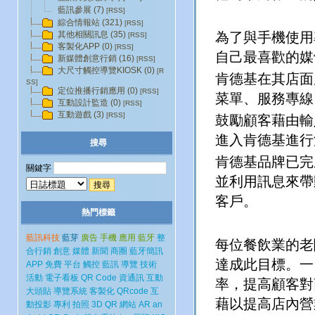
藍訊參展 (7)
[RSS]
綜合情報站 (321)
[RSS]
為了與手機使用
其他相關訊息 (35)
[RSS]
客製化APP (0)
[RSS]
自己最喜歡的媒
新媒體創意行銷 (16)
[RSS]
大尺寸觸控導覽KIOSK (0)
[R
肯德基在其店面
SS]
定位推播行銷應用 (0)
[RSS]
菜單、服務專線
互動設計監造 (0)
[RSS]
互動遊戲 (3)
[RSS]
鼓勵顧客藉由輸
進入肯德基進行
搜尋
肯德基品牌已完
關鍵字
並利用訊息來帶
客戶。
熱門標籤
藍訊科技
藍芽
廣告
手機
應用
藍牙
整
每位餐飲業的老
合行銷
創意
媒體
新聞
商圈
藍牙簡訊
達成此目標。一
APP
免費
平台
觸控
藍訊
導覽
技術
活動
電子看板
QR Code
資通訊
互動
率，提高顧客對
大頭貼
導覽系統
客製化
QRcode
互
藉以提高店內營
動投影
專利
拍照
3D
QR
網站
AR
an