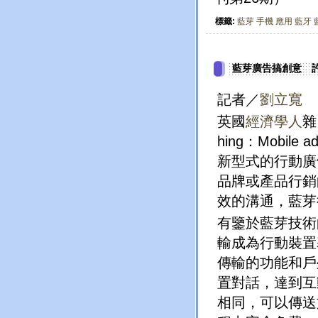
標籤:
藍芽
手機
應用
藍牙
藍芽廣告搞創意 許可行
記者／
劉立寬
英國
經濟學人
雜
hing：Mobi
新型式的行動廣
品牌或產品行銷
效的溝通，藍芽
有鑒於藍芽技術
輸成為行動裝置
傳輸的功能和戶
置對話，達到互
相同，可以傳送