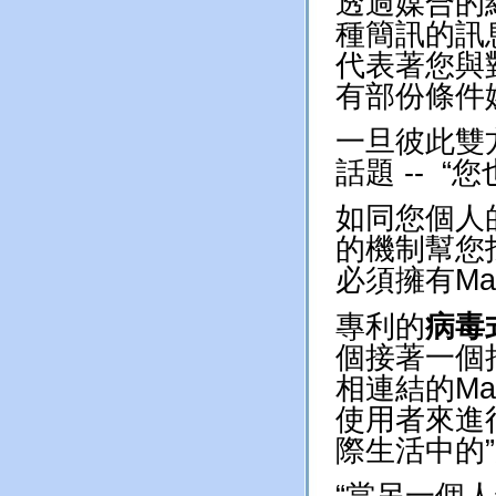
透過媒合的
種簡訊的訊息 
代表著您與
有部份條件
一旦彼此雙
話題 -- “您
如同您個人
的機制幫您找
必須擁有Mag
專利的
病毒
個接著一個
相連結的Mag
使用者來進
際生活中的”
“當另一個