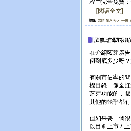
程中完全免費；
[閱讀全文]
標籤:
媒體
創意
藍牙
手機
台灣上市藍芽功能/藍牙
在介紹藍芽廣告
例到底多少呀？
有關市佔率的問
機目錄，像全虹
藍芽功能的，都是
其他的幾乎都有
但如果要一個很
以目前上市 / 