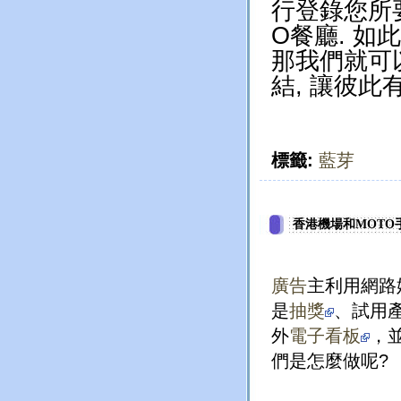
行登錄您所要
O餐廳. 如
那我們就可
結, 讓彼此
標籤:
藍芽
香港機場和MOT
廣告
主利用網路
是
抽獎
、試用
外
電子看板
，
們是怎麼做呢?