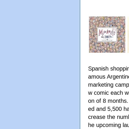
Spanish shopping 
amous Argentine
marketing campa
w comic each we
on of 8 months.
ed and 5,500 h
crease the numb
he upcoming lau