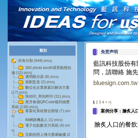
類別
免责声明
所有分類 (949)
[RSS]
藍訊科技股份有
360 photo booth環景動態拍
問，請聯絡 施先
攝 (10)
[RSS]
透明顯示器 (8)
[RSS]
bluesign.com.tw
規劃監造 (2)
[RSS]
數位化企業家庭日解決方案
(17)
[RSS]
快拍印_即拍即印 (31)
[RSS]
尾牙春酒QRCode報到抽獎
1
2
3
4
>
>|
系統 (138)
[RSS]
案例分享：膾炙人
客製化系統整合開發 (7)
[RS
S]
IM網路機器人 (1)
[RSS]
膾炙人口的餐飲
電子化點數支付系統 (4)
[RS
S]
互動拍照上傳大螢幕輪播 (2