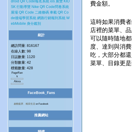
droid
QR Code報名系統
ios
展覽
KIO
費金額。
SK
行動導覽
Nike
QR Code問卷系統
展場
QR Code 二維條碼
車載
QR Co
de後端學習系統
網路行銷報到系統
W
這時如果消費者
ebMobile
身分鑑別
店裡的菜單、品
統計
可以隨時隨地都
度、達到與消費
總訪問量: 816167
在線人數: 98
吃，大部分都還
日誌數量: 1120
菜單、目錄更是
分類數量: 42
標籤數量: 428
PageRan
k
Alexa
FaceBook_Fans
啟動藍芽、精采生活
on Facebook
推薦網站
歸檔