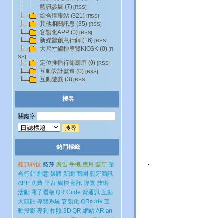
藍訊參展 (7)
[RSS]
綜合情報站 (321)
[RSS]
其他相關訊息 (35)
[RSS]
客製化APP (0)
[RSS]
新媒體創意行銷 (16)
[RSS]
大尺寸觸控導覽KIOSK (0)
[R
SS]
定位推播行銷應用 (0)
[RSS]
互動設計監造 (0)
[RSS]
互動遊戲 (3)
[RSS]
搜尋
關鍵字
熱門標籤
.
藍訊科技
藍芽
廣告
手機
應用
藍牙
整
合行銷
創意
媒體
新聞
商圈
藍牙簡訊
APP
免費
平台
觸控
藍訊
導覽
技術
活動
電子看板
QR Code
資通訊
互動
大頭貼
導覽系統
客製化
QRcode
互
動投影
專利
拍照
3D
QR
網站
AR
an