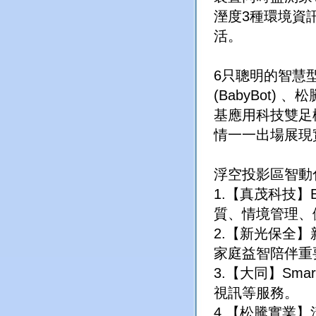
溼度3種環境資
活。
6只聰明的智慧型
(BabyBot)
基應用科技雙足機器
情一一出場展現
浮空投影區智動
1.【真茂科技】
質、情境管理、
2.【新光保全
家庭益智陪伴重
3.【大同】Sm
視訊等服務。
4.【松騰實業】