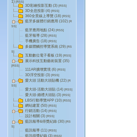
1)
[RSS]
3D彩繪投影互動 (3)
[RSS]
3D全息投影 (4)
[RSS]
360全景線上導覽 (18)
[RSS]
藍牙多媒體行銷應用 (102)
[R
SS]
藍牙應用地點 (24)
[RSS]
藍牙報導 (28)
[RSS]
手機廣告 (18)
[RSS]
多媒體觸控導覽系統 (29)
[RS
S]
互動數位電子看板 (19)
[RSS]
展示科技互動藝術裝置 (35)
[RSS]
111AR擴增實境 (6)
[RSS]
3D浮空投影 (3)
[RSS]
愛大頭 活動大頭貼機 (22)
[R
SS]
愛大頭-活動大頭貼 (14)
[RSS]
愛大頭-婚禮大頭貼 (3)
[RSS]
LBS行動導覽APP (10)
[RSS]
網站建置 (50)
[RSS]
行銷活動 (14)
[RSS]
設計相關 (3)
[RSS]
藍訊報導&得獎紀錄 (30)
[RS
S]
藍訊報導 (11)
[RSS]
藍訊得獎紀錄 (3)
[RSS]