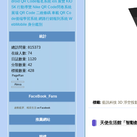
droid
QR Code報名系統
ios
展覽
KIO
SK
行動導覽
Nike
QR Code問卷系統
展場
QR Code 二維條碼
車載
QR Co
de後端學習系統
網路行銷報到系統
W
ebMobile
身分鑑別
統計
總訪問量: 815373
在線人數: 74
日誌數量: 1120
分類數量: 42
標籤數量: 428
PageRan
k
Alexa
FaceBook_Fans
標籤:
藍訊科技
3D
浮空投
啟動藍芽、精采生活
on Facebook
推薦網站
天使生活館「智動館
歸檔