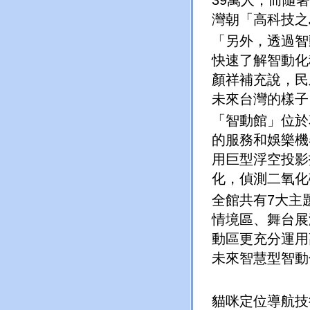
39
萬人；而隨著
灣朝「高科技之
「另外，透過智
快速了解智動化
顏祥補充說，民
未來台灣的樣子
「智動館」位於
的服務和娛樂機
用巨型浮空投影
化，偵測二氧化
全館共有
7
大主
情境區、舞台展
動區更充分運用
未來智慧型智動
貓咪定位導航技