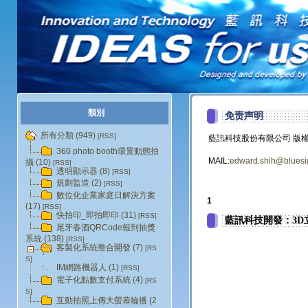
類別
免责声明
所有分類 (949)
[RSS]
藍訊科技股份有限公司 版
360 photo booth環景動態拍
MAIL:
edward.shih@bluesi
攝 (10)
[RSS]
透明顯示器 (8)
[RSS]
規劃監造 (2)
[RSS]
數位化企業家庭日解決方案
1
(17)
[RSS]
快拍印_即拍即印 (31)
[RSS]
藍訊科技開發：3D
尾牙春酒QRCode報到抽獎
系統 (138)
[RSS]
客製化系統整合開發 (7)
[RS
S]
IM網路機器人 (1)
[RSS]
電子化點數支付系統 (4)
[RS
S]
互動拍照上傳大螢幕輪播 (2