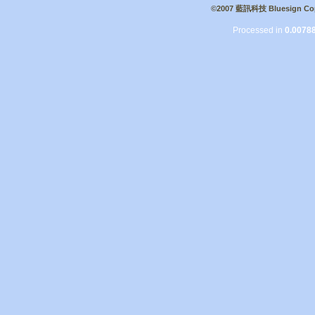
©2007 藍訊科技 Bluesign Cop
Processed in
0.0078