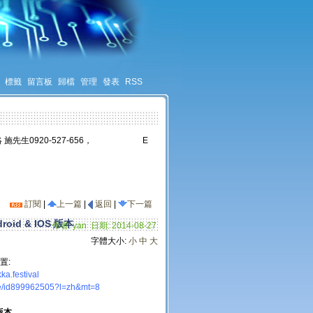
標籤
留言板
歸檔
管理
發表
RSS
 施先生0920-527-656， E
訂閱
|
上一篇
|
返回
|
下一篇
d & IOS 版本
作者: yan 日期: 2014-08-27
字體大小:
小
中
大
位置:
ka.festival
jie/id899962505?l=zh&mt=8
版本