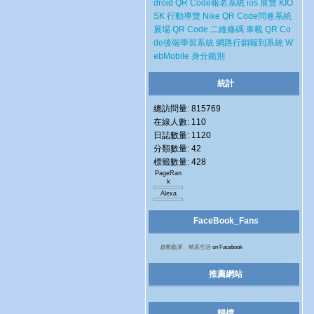
droid
QR Code報名系統
ios
展覽
KIO
SK
行動導覽
Nike
QR Code問卷系統
展場
QR Code 二維條碼
車載
QR Co
de後端學習系統
網路行銷報到系統
W
ebMobile
身分鑑別
統計
總訪問量: 815769
在線人數: 110
日誌數量: 1120
分類數量: 42
標籤數量: 428
PageRan
k
Alexa
FaceBook_Fans
啟動藍芽、精采生活
on Facebook
推薦網站
歸檔