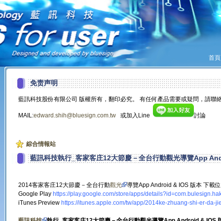
首頁
免责声明
藍訊科技股份有限公司 版權所有，翻印必究。 有任何產品需要或疑問，請聯絡
MAIL:
edward.shih@bluesign.com.tw
或加入Line
討論
綜合情報站
藍訊科技執行_客家客庄12大節慶－全台行動觀光導覽App Androi
2014客家客庄12大節慶－全台行動
觀光
導覽App Android & IOS 版本 下載
Google Play
https://play.google.com/store/apps/details?id=com.bulesign.hak
iTunes Preview
https://itunes.apple.com/tw/app/2014ke-zhuang-shi-er-da-
藍訊科技
執行_客家客庄12大節慶－全台行動觀光導覽App Android & IOS 