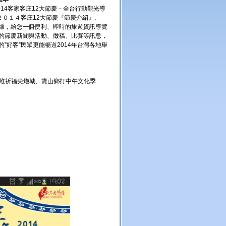
14客家客庄12大節慶－全台行動觀光導
提供２０１４客庄12大節慶『節慶介紹』、
線，給您一個便利、即時的旅遊資訊導覽
的節慶新聞與活動、徵稿、比賽等訊息，
好客”民眾更能暢遊2014年台灣各地舉
 六堆祈福尖炮城、寶山鄉打中午文化季