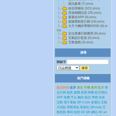
藍訊參展 (7)
[RSS]
綜合情報站 (321)
[RSS]
其他相關訊息 (35)
[RSS]
客製化APP (0)
[RSS]
新媒體創意行銷 (16)
[RSS]
大尺寸觸控導覽KIOSK (0)
[R
SS]
定位推播行銷應用 (0)
[RSS]
互動設計監造 (0)
[RSS]
互動遊戲 (3)
[RSS]
搜尋
關鍵字
熱門標籤
藍訊科技
藍芽
廣告
手機
應用
藍牙
整
合行銷
創意
媒體
新聞
商圈
藍牙簡訊
APP
免費
平台
觸控
藍訊
導覽
技術
活動
電子看板
QR Code
資通訊
互動
大頭貼
導覽系統
客製化
QRcode
互
動投影
專利
拍照
3D
QR
網站
AR
an