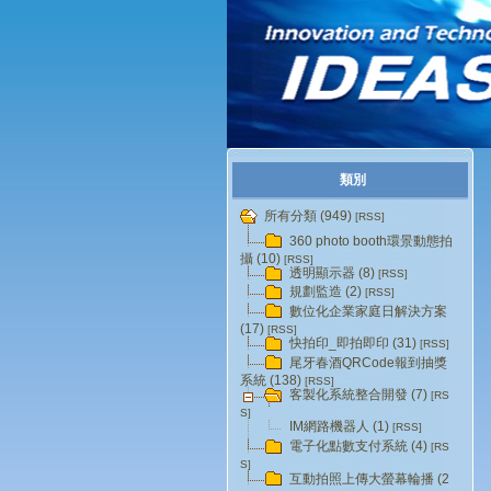
類別
所有分類 (949)
[RSS]
360 photo booth環景動態拍
攝 (10)
[RSS]
透明顯示器 (8)
[RSS]
規劃監造 (2)
[RSS]
數位化企業家庭日解決方案
(17)
[RSS]
快拍印_即拍即印 (31)
[RSS]
尾牙春酒QRCode報到抽獎
系統 (138)
[RSS]
客製化系統整合開發 (7)
[RS
S]
IM網路機器人 (1)
[RSS]
電子化點數支付系統 (4)
[RS
S]
互動拍照上傳大螢幕輪播 (2