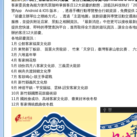
客家委員會為能方便民眾隨時掌握客庄12大節慶的動態，請藍訊科技執行「20
覽App Android & IOS 版本」 ，透過手機行動導覽整合行銷資源，免費
『節慶主辦單位之聯絡方式』，透過『主題地圖』規劃節慶與導覽活動交通路
服務，並提供附近店家、景點之相關資訊。『最新消息』中您更可以接收最新
提供您快速、即時的導覽查詢平台，進而取得全方面的遊玩資訊，讓全台各地的”
辦的客庄12大節慶。
各地節慶資訊：
1月 公館客家福菜文化節
2月 東勢新丁粄節、 苗栗火旁龍節 、 竹東「天穿日」臺灣客家山歌比賽 、
3月 六堆嘉年華
4月 客家桐花祭
5月 頭份四月八客家文化節、三義雲火龍節
6月 桐舟共渡歸鄉文化季
7月 客鼓鳴心-鼓王爭霸戰
8月 新竹縣義民文化祭
9月 神巡平鎮 - 平安賜福、雲林‧詔安客家文化節
10月 新竹縣國際花鼓藝術節
11月 國姓搶成功、高雄客家文化節、臺東好米收冬祭
12月 客家傳統戲曲收冬戲