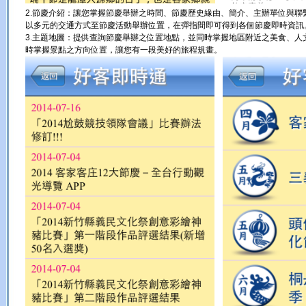
2.節慶介紹：讓您掌握節慶舉辦之時間、節慶歷史緣由、簡介、主辦單位與聯繫方式
以多元的交通方式至節慶活動舉辦位置，在彈指間即可得到各個節慶即時資訊
3.主題地圖：提供查詢節慶舉辦之位置地點，並同時掌握地區附近之美食、人
時掌握景點之方向位置，讓您有一段美好的旅程規畫。