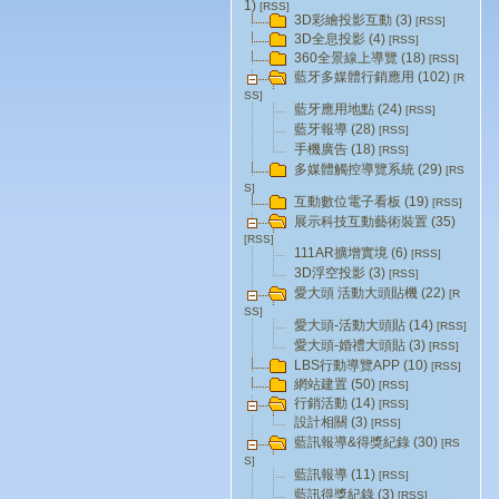
1)
[RSS]
3D彩繪投影互動 (3)
[RSS]
3D全息投影 (4)
[RSS]
360全景線上導覽 (18)
[RSS]
藍牙多媒體行銷應用 (102)
[R
SS]
藍牙應用地點 (24)
[RSS]
藍牙報導 (28)
[RSS]
手機廣告 (18)
[RSS]
多媒體觸控導覽系統 (29)
[RS
S]
互動數位電子看板 (19)
[RSS]
展示科技互動藝術裝置 (35)
[RSS]
111AR擴增實境 (6)
[RSS]
3D浮空投影 (3)
[RSS]
愛大頭 活動大頭貼機 (22)
[R
SS]
愛大頭-活動大頭貼 (14)
[RSS]
愛大頭-婚禮大頭貼 (3)
[RSS]
LBS行動導覽APP (10)
[RSS]
網站建置 (50)
[RSS]
行銷活動 (14)
[RSS]
設計相關 (3)
[RSS]
藍訊報導&得獎紀錄 (30)
[RS
S]
藍訊報導 (11)
[RSS]
藍訊得獎紀錄 (3)
[RSS]