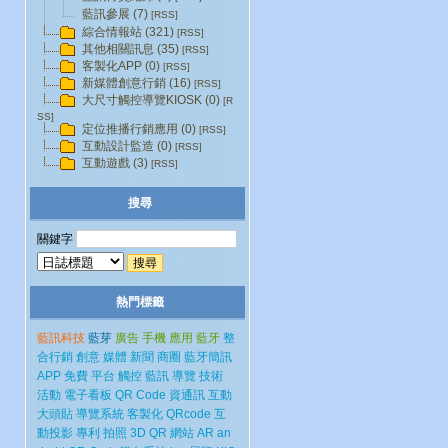
藍訊參展 (7)
[RSS]
綜合情報站 (321)
[RSS]
其他相關訊息 (35)
[RSS]
客製化APP (0)
[RSS]
新媒體創意行銷 (16)
[RSS]
大尺寸觸控導覽KIOSK (0)
[R
SS]
定位推播行銷應用 (0)
[RSS]
互動設計監造 (0)
[RSS]
互動遊戲 (3)
[RSS]
搜尋
關鍵字
熱門標籤
藍訊科技
藍芽
廣告
手機
應用
藍牙
整
合行銷
創意
媒體
新聞
商圈
藍牙簡訊
APP
免費
平台
觸控
藍訊
導覽
技術
活動
電子看板
QR Code
資通訊
互動
大頭貼
導覽系統
客製化
QRcode
互
動投影
專利
拍照
3D
QR
網站
AR
an