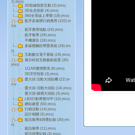
1)
[RSS]
3D彩繪投影互動 (3)
[RSS]
3D全息投影 (4)
[RSS]
360全景線上導覽 (18)
[RSS]
藍牙多媒體行銷應用 (102)
[R
SS]
藍牙應用地點 (24)
[RSS]
藍牙報導 (28)
[RSS]
手機廣告 (18)
[RSS]
多媒體觸控導覽系統 (29)
[RS
S]
互動數位電子看板 (19)
[RSS]
展示科技互動藝術裝置 (35)
[RSS]
111AR擴增實境 (6)
[RSS]
3D浮空投影 (3)
[RSS]
愛大頭 活動大頭貼機 (22)
[R
SS]
愛大頭-活動大頭貼 (14)
[RSS]
愛大頭-婚禮大頭貼 (3)
[RSS]
LBS行動導覽APP (10)
[RSS]
網站建置 (50)
[RSS]
行銷活動 (14)
[RSS]
設計相關 (3)
[RSS]
藍訊報導&得獎紀錄 (30)
[RS
S]
藍訊報導 (11)
[RSS]
藍訊得獎紀錄 (3)
[RSS]