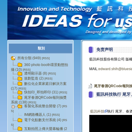
類別
免责声明
所有分類 (949)
[RSS]
藍訊科技股份有限公司 版
360 photo booth環景動態拍
MAIL:
edward.shih@bluesi
攝 (10)
[RSS]
透明顯示器 (8)
[RSS]
規劃監造 (2)
[RSS]
數位化企業家庭日解決方案
尾牙春酒QRCode報到
(17)
[RSS]
快拍印_即拍即印 (31)
[RSS]
藍訊科技執行 尾牙
尾牙春酒QRCode報到抽獎
系統 (138)
[RSS]
客製化系統整合開發 (7)
[RS
S]
藍訊科技
執行 尾牙、春
IM網路機器人 (1)
[RSS]
電子化點數支付系統 (4)
[RS
S]
互動拍照上傳大螢幕輪播 (2