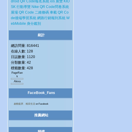
droid
QR Code報名系統
ios
展覽
KIO
SK
行動導覽
Nike
QR Code問卷系統
展場
QR Code 二維條碼
車載
QR Co
de後端學習系統
網路行銷報到系統
W
ebMobile
身分鑑別
統計
總訪問量: 816441
在線人數: 128
日誌數量: 1120
分類數量: 42
標籤數量: 428
PageRan
k
Alexa
FaceBook_Fans
啟動藍芽、精采生活
on Facebook
推薦網站
歸檔