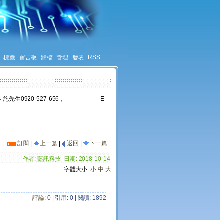
標籤
留言板
歸檔
管理
發表
RSS
 施先生0920-527-656， E
訂閱
|
上一篇
|
返回
|
下一篇
作者: 藍訊科技 日期: 2018-10-14
字體大小:
小
中
大
評論:
0
| 引用: 0 | 閱讀: 1892