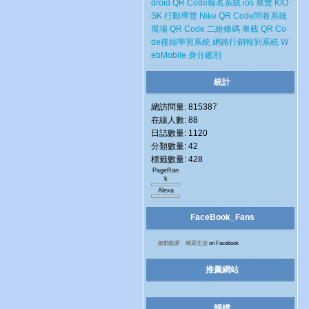
droid
QR Code報名系統
ios
展覽
KIO
SK
行動導覽
Nike
QR Code問卷系統
展場
QR Code 二維條碼
車載
QR Co
de後端學習系統
網路行銷報到系統
W
ebMobile
身分鑑別
統計
總訪問量: 815387
在線人數: 88
日誌數量: 1120
分類數量: 42
標籤數量: 428
PageRan
k
Alexa
FaceBook_Fans
啟動藍芽、精采生活
on Facebook
推薦網站
歸檔