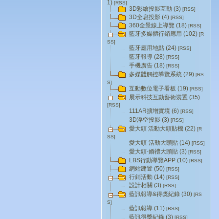
1)
[RSS]
3D彩繪投影互動 (3)
[RSS]
3D全息投影 (4)
[RSS]
360全景線上導覽 (18)
[RSS]
藍牙多媒體行銷應用 (102)
[R
SS]
藍牙應用地點 (24)
[RSS]
藍牙報導 (28)
[RSS]
手機廣告 (18)
[RSS]
多媒體觸控導覽系統 (29)
[RS
S]
互動數位電子看板 (19)
[RSS]
展示科技互動藝術裝置 (35)
[RSS]
111AR擴增實境 (6)
[RSS]
3D浮空投影 (3)
[RSS]
愛大頭 活動大頭貼機 (22)
[R
SS]
愛大頭-活動大頭貼 (14)
[RSS]
愛大頭-婚禮大頭貼 (3)
[RSS]
LBS行動導覽APP (10)
[RSS]
網站建置 (50)
[RSS]
行銷活動 (14)
[RSS]
設計相關 (3)
[RSS]
藍訊報導&得獎紀錄 (30)
[RS
S]
藍訊報導 (11)
[RSS]
藍訊得獎紀錄 (3)
[RSS]