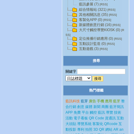
藍訊參展 (7)
[RSS]
綜合情報站 (321)
[RSS]
其他相關訊息 (35)
[RSS]
客製化APP (0)
[RSS]
新媒體創意行銷 (16)
[RSS]
大尺寸觸控導覽KIOSK (0)
[R
SS]
定位推播行銷應用 (0)
[RSS]
互動設計監造 (0)
[RSS]
互動遊戲 (3)
[RSS]
搜尋
關鍵字
熱門標籤
藍訊科技
藍芽
廣告
手機
應用
藍牙
整
合行銷
創意
媒體
新聞
商圈
藍牙簡訊
APP
免費
平台
觸控
藍訊
導覽
技術
活動
電子看板
QR Code
資通訊
互動
大頭貼
導覽系統
客製化
QRcode
互
動投影
專利
拍照
3D
QR
網站
AR
an