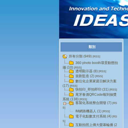
類別
所有分類 (949)
[RSS]
360 photo booth環景動態拍
攝 (10)
[RSS]
透明顯示器 (8)
[RSS]
規劃監造 (2)
[RSS]
數位化企業家庭日解決方案
(17)
[RSS]
快拍印_即拍即印 (31)
[RSS]
尾牙春酒QRCode報到抽獎
系統 (138)
[RSS]
客製化系統整合開發 (7)
[RS
S]
IM網路機器人 (1)
[RSS]
電子化點數支付系統 (4)
[RS
S]
互動拍照上傳大螢幕輪播 (2