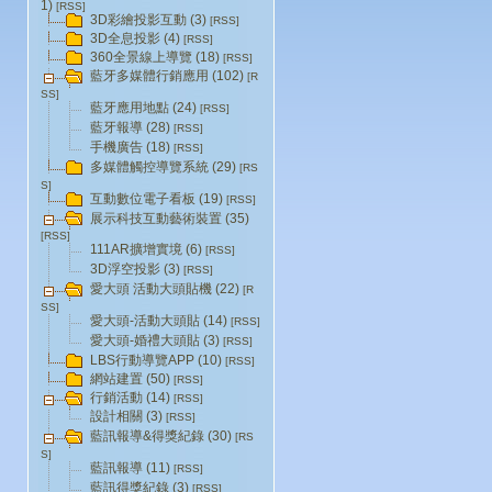
1)
[RSS]
3D彩繪投影互動 (3)
[RSS]
3D全息投影 (4)
[RSS]
360全景線上導覽 (18)
[RSS]
藍牙多媒體行銷應用 (102)
[R
SS]
藍牙應用地點 (24)
[RSS]
藍牙報導 (28)
[RSS]
手機廣告 (18)
[RSS]
多媒體觸控導覽系統 (29)
[RS
S]
互動數位電子看板 (19)
[RSS]
展示科技互動藝術裝置 (35)
[RSS]
111AR擴增實境 (6)
[RSS]
3D浮空投影 (3)
[RSS]
愛大頭 活動大頭貼機 (22)
[R
SS]
愛大頭-活動大頭貼 (14)
[RSS]
愛大頭-婚禮大頭貼 (3)
[RSS]
LBS行動導覽APP (10)
[RSS]
網站建置 (50)
[RSS]
行銷活動 (14)
[RSS]
設計相關 (3)
[RSS]
藍訊報導&得獎紀錄 (30)
[RS
S]
藍訊報導 (11)
[RSS]
藍訊得獎紀錄 (3)
[RSS]