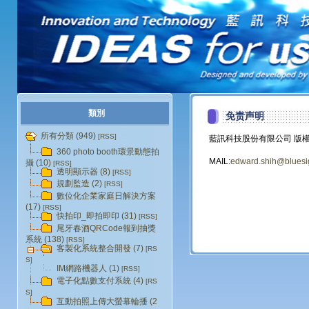
類別
免责声明
所有分類 (949)
[RSS]
藍訊科技股份有限公司 版
360 photo booth環景動態拍
MAIL:
edward.shih@bluesi
攝 (10)
[RSS]
透明顯示器 (8)
[RSS]
規劃監造 (2)
[RSS]
數位化企業家庭日解決方案
(17)
[RSS]
快拍印_即拍即印 (31)
[RSS]
尾牙春酒QRCode報到抽獎
系統 (138)
[RSS]
客製化系統整合開發 (7)
[RS
S]
IM網路機器人 (1)
[RSS]
電子化點數支付系統 (4)
[RS
S]
互動拍照上傳大螢幕輪播 (2