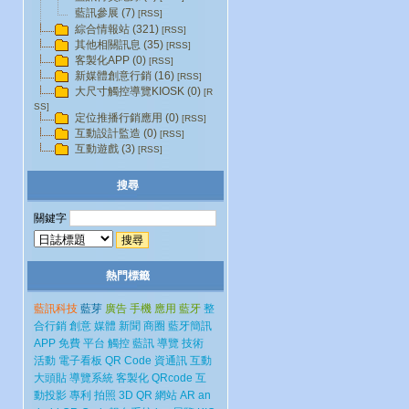
藍訊參展 (7)
[RSS]
綜合情報站 (321)
[RSS]
其他相關訊息 (35)
[RSS]
客製化APP (0)
[RSS]
新媒體創意行銷 (16)
[RSS]
大尺寸觸控導覽KIOSK (0)
[R
SS]
定位推播行銷應用 (0)
[RSS]
互動設計監造 (0)
[RSS]
互動遊戲 (3)
[RSS]
搜尋
關鍵字
熱門標籤
藍訊科技
藍芽
廣告
手機
應用
藍牙
整
合行銷
創意
媒體
新聞
商圈
藍牙簡訊
APP
免費
平台
觸控
藍訊
導覽
技術
活動
電子看板
QR Code
資通訊
互動
大頭貼
導覽系統
客製化
QRcode
互
動投影
專利
拍照
3D
QR
網站
AR
an