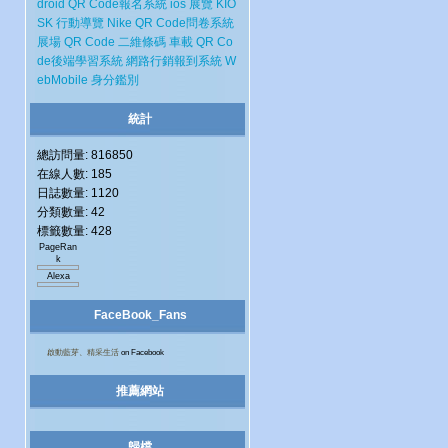
droid
QR Code報名系統
ios
展覽
KIO
SK
行動導覽
Nike
QR Code問卷系統
展場
QR Code 二維條碼
車載
QR Co
de後端學習系統
網路行銷報到系統
W
ebMobile
身分鑑別
統計
總訪問量: 816850
在線人數: 185
日誌數量: 1120
分類數量: 42
標籤數量: 428
PageRan
k
Alexa
FaceBook_Fans
啟動藍芽、精采生活
on Facebook
推薦網站
歸檔