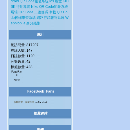
droid
QR Code報名系統
ios
展覽
KIO
SK
行動導覽
Nike
QR Code問卷系統
展場
QR Code 二維條碼
車載
QR Co
de後端學習系統
網路行銷報到系統
W
ebMobile
身分鑑別
統計
總訪問量: 817207
在線人數: 147
日誌數量: 1120
分類數量: 42
標籤數量: 428
PageRan
k
Alexa
FaceBook_Fans
啟動藍芽、精采生活
on Facebook
推薦網站
歸檔