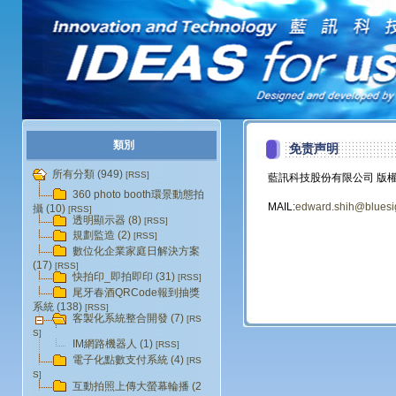
類別
免责声明
所有分類 (949)
[RSS]
藍訊科技股份有限公司 版
360 photo booth環景動態拍
MAIL:
edward.shih@bluesi
攝 (10)
[RSS]
透明顯示器 (8)
[RSS]
規劃監造 (2)
[RSS]
數位化企業家庭日解決方案
(17)
[RSS]
快拍印_即拍即印 (31)
[RSS]
尾牙春酒QRCode報到抽獎
系統 (138)
[RSS]
客製化系統整合開發 (7)
[RS
S]
IM網路機器人 (1)
[RSS]
電子化點數支付系統 (4)
[RS
S]
互動拍照上傳大螢幕輪播 (2