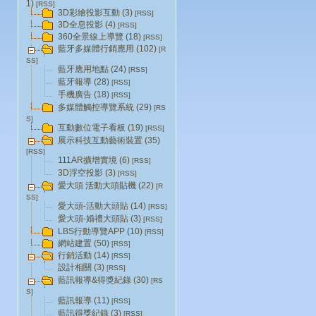
1)
[RSS]
3D彩繪投影互動 (3)
[RSS]
3D全息投影 (4)
[RSS]
360全景線上導覽 (18)
[RSS]
藍牙多媒體行銷應用 (102)
[R
SS]
藍牙應用地點 (24)
[RSS]
藍牙報導 (28)
[RSS]
手機廣告 (18)
[RSS]
多媒體觸控導覽系統 (29)
[RS
S]
互動數位電子看板 (19)
[RSS]
展示科技互動藝術裝置 (35)
[RSS]
111AR擴增實境 (6)
[RSS]
3D浮空投影 (3)
[RSS]
愛大頭 活動大頭貼機 (22)
[R
SS]
愛大頭-活動大頭貼 (14)
[RSS]
愛大頭-婚禮大頭貼 (3)
[RSS]
LBS行動導覽APP (10)
[RSS]
網站建置 (50)
[RSS]
行銷活動 (14)
[RSS]
設計相關 (3)
[RSS]
藍訊報導&得獎紀錄 (30)
[RS
S]
藍訊報導 (11)
[RSS]
藍訊得獎紀錄 (3)
[RSS]