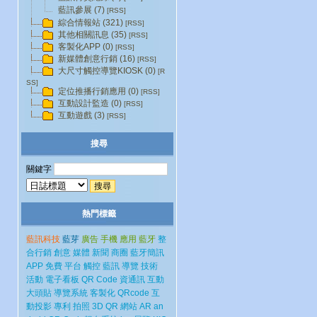
藍訊參展 (7)
[RSS]
綜合情報站 (321)
[RSS]
其他相關訊息 (35)
[RSS]
客製化APP (0)
[RSS]
新媒體創意行銷 (16)
[RSS]
大尺寸觸控導覽KIOSK (0)
[R
SS]
定位推播行銷應用 (0)
[RSS]
互動設計監造 (0)
[RSS]
互動遊戲 (3)
[RSS]
搜尋
關鍵字
熱門標籤
藍訊科技
藍芽
廣告
手機
應用
藍牙
整
合行銷
創意
媒體
新聞
商圈
藍牙簡訊
APP
免費
平台
觸控
藍訊
導覽
技術
活動
電子看板
QR Code
資通訊
互動
大頭貼
導覽系統
客製化
QRcode
互
動投影
專利
拍照
3D
QR
網站
AR
an