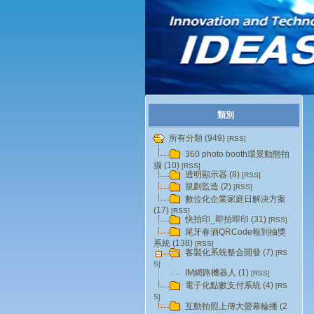
類別
所有分類 (949)
[RSS]
360 photo booth環景動態拍
攝 (10)
[RSS]
透明顯示器 (8)
[RSS]
規劃監造 (2)
[RSS]
數位化企業家庭日解決方案
(17)
[RSS]
快拍印_即拍即印 (31)
[RSS]
尾牙春酒QRCode報到抽獎
系統 (138)
[RSS]
客製化系統整合開發 (7)
[RS
S]
IM網路機器人 (1)
[RSS]
電子化點數支付系統 (4)
[RS
S]
互動拍照上傳大螢幕輪播 (2