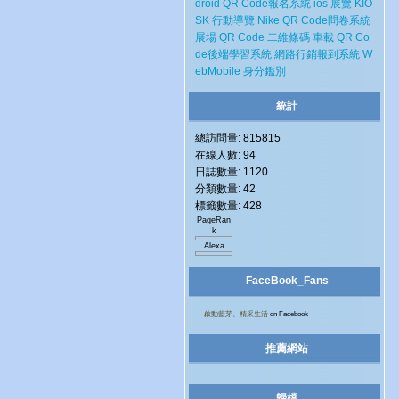
droid
QR Code報名系統
ios
展覽
KIO
SK
行動導覽
Nike
QR Code問卷系統
展場
QR Code 二維條碼
車載
QR Co
de後端學習系統
網路行銷報到系統
W
ebMobile
身分鑑別
統計
總訪問量: 815815
在線人數: 94
日誌數量: 1120
分類數量: 42
標籤數量: 428
PageRan
k
Alexa
FaceBook_Fans
啟動藍芽、精采生活
on Facebook
推薦網站
歸檔