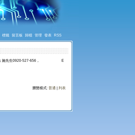
標籤
留言板
歸檔
管理
發表
RSS
 施先生0920-527-656， E
瀏覽模式:
普通
|
列表