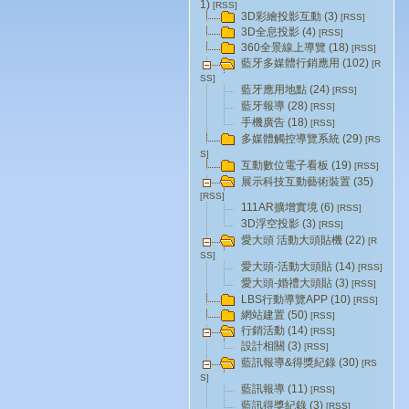
1)
[RSS]
3D彩繪投影互動 (3)
[RSS]
3D全息投影 (4)
[RSS]
360全景線上導覽 (18)
[RSS]
藍牙多媒體行銷應用 (102)
[R
SS]
藍牙應用地點 (24)
[RSS]
藍牙報導 (28)
[RSS]
手機廣告 (18)
[RSS]
多媒體觸控導覽系統 (29)
[RS
S]
互動數位電子看板 (19)
[RSS]
展示科技互動藝術裝置 (35)
[RSS]
111AR擴增實境 (6)
[RSS]
3D浮空投影 (3)
[RSS]
愛大頭 活動大頭貼機 (22)
[R
SS]
愛大頭-活動大頭貼 (14)
[RSS]
愛大頭-婚禮大頭貼 (3)
[RSS]
LBS行動導覽APP (10)
[RSS]
網站建置 (50)
[RSS]
行銷活動 (14)
[RSS]
設計相關 (3)
[RSS]
藍訊報導&得獎紀錄 (30)
[RS
S]
藍訊報導 (11)
[RSS]
藍訊得獎紀錄 (3)
[RSS]