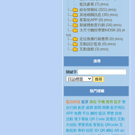
藍訊參展 (7)
[RSS]
綜合情報站 (321)
[RSS]
其他相關訊息 (35)
[RSS]
客製化APP (0)
[RSS]
新媒體創意行銷 (16)
[RSS]
大尺寸觸控導覽KIOSK (0)
[R
SS]
定位推播行銷應用 (0)
[RSS]
互動設計監造 (0)
[RSS]
互動遊戲 (3)
[RSS]
搜尋
關鍵字
熱門標籤
藍訊科技
藍芽
廣告
手機
應用
藍牙
整
合行銷
創意
媒體
新聞
商圈
藍牙簡訊
APP
免費
平台
觸控
藍訊
導覽
技術
活動
電子看板
QR Code
資通訊
互動
大頭貼
導覽系統
客製化
QRcode
互
動投影
專利
拍照
3D
QR
網站
AR
an