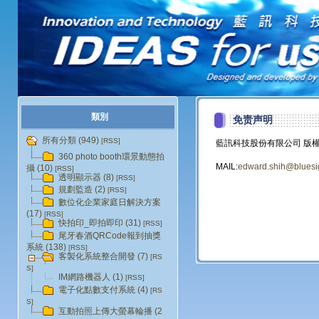
類別
免责声明
所有分類 (949)
[RSS]
藍訊科技股份有限公司 版
360 photo booth環景動態拍
MAIL:
edward.shih@bluesi
攝 (10)
[RSS]
透明顯示器 (8)
[RSS]
規劃監造 (2)
[RSS]
數位化企業家庭日解決方案
(17)
[RSS]
快拍印_即拍即印 (31)
[RSS]
尾牙春酒QRCode報到抽獎
系統 (138)
[RSS]
客製化系統整合開發 (7)
[RS
S]
IM網路機器人 (1)
[RSS]
電子化點數支付系統 (4)
[RS
S]
互動拍照上傳大螢幕輪播 (2