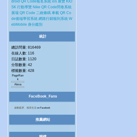
droid
QR Code報名系統
ios
展覽
KIO
SK
行動導覽
Nike
QR Code問卷系統
展場
QR Code 二維條碼
車載
QR Co
de後端學習系統
網路行銷報到系統
W
ebMobile
身分鑑別
統計
總訪問量: 816469
在線人數: 116
日誌數量: 1120
分類數量: 42
標籤數量: 428
PageRan
k
Alexa
FaceBook_Fans
啟動藍芽、精采生活
on Facebook
推薦網站
歸檔