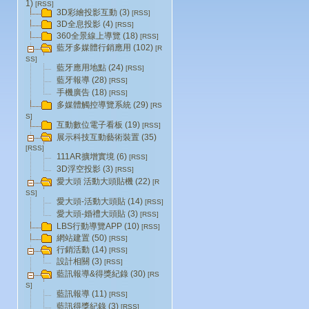
1)
[RSS]
3D彩繪投影互動 (3)
[RSS]
3D全息投影 (4)
[RSS]
360全景線上導覽 (18)
[RSS]
藍牙多媒體行銷應用 (102)
[R
SS]
藍牙應用地點 (24)
[RSS]
藍牙報導 (28)
[RSS]
手機廣告 (18)
[RSS]
多媒體觸控導覽系統 (29)
[RS
S]
互動數位電子看板 (19)
[RSS]
展示科技互動藝術裝置 (35)
[RSS]
111AR擴增實境 (6)
[RSS]
3D浮空投影 (3)
[RSS]
愛大頭 活動大頭貼機 (22)
[R
SS]
愛大頭-活動大頭貼 (14)
[RSS]
愛大頭-婚禮大頭貼 (3)
[RSS]
LBS行動導覽APP (10)
[RSS]
網站建置 (50)
[RSS]
行銷活動 (14)
[RSS]
設計相關 (3)
[RSS]
藍訊報導&得獎紀錄 (30)
[RS
S]
藍訊報導 (11)
[RSS]
藍訊得獎紀錄 (3)
[RSS]