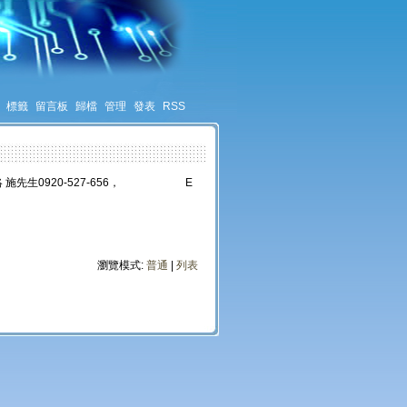
標籤
留言板
歸檔
管理
發表
RSS
 施先生0920-527-656， E
瀏覽模式:
普通
|
列表