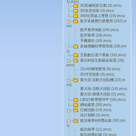
1)
[RSS]
3D彩繪投影互動 (3)
[RSS]
3D全息投影 (4)
[RSS]
360全景線上導覽 (18)
[RSS]
藍牙多媒體行銷應用 (102)
[R
SS]
藍牙應用地點 (24)
[RSS]
藍牙報導 (28)
[RSS]
手機廣告 (18)
[RSS]
多媒體觸控導覽系統 (29)
[RS
S]
互動數位電子看板 (19)
[RSS]
展示科技互動藝術裝置 (35)
[RSS]
111AR擴增實境 (6)
[RSS]
3D浮空投影 (3)
[RSS]
愛大頭 活動大頭貼機 (22)
[R
SS]
愛大頭-活動大頭貼 (14)
[RSS]
愛大頭-婚禮大頭貼 (3)
[RSS]
LBS行動導覽APP (10)
[RSS]
網站建置 (50)
[RSS]
行銷活動 (14)
[RSS]
設計相關 (3)
[RSS]
藍訊報導&得獎紀錄 (30)
[RS
S]
藍訊報導 (11)
[RSS]
藍訊得獎紀錄 (3)
[RSS]