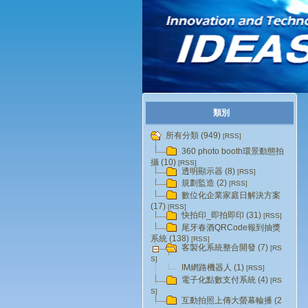
類別
所有分類 (949)
[RSS]
360 photo booth環景動態拍
攝 (10)
[RSS]
透明顯示器 (8)
[RSS]
規劃監造 (2)
[RSS]
數位化企業家庭日解決方案
(17)
[RSS]
快拍印_即拍即印 (31)
[RSS]
尾牙春酒QRCode報到抽獎
系統 (138)
[RSS]
客製化系統整合開發 (7)
[RS
S]
IM網路機器人 (1)
[RSS]
電子化點數支付系統 (4)
[RS
S]
互動拍照上傳大螢幕輪播 (2