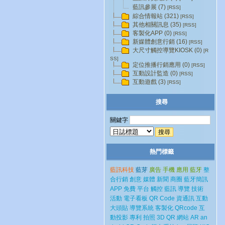
藍訊參展 (7)
[RSS]
綜合情報站 (321)
[RSS]
其他相關訊息 (35)
[RSS]
客製化APP (0)
[RSS]
新媒體創意行銷 (16)
[RSS]
大尺寸觸控導覽KIOSK (0)
[R
SS]
定位推播行銷應用 (0)
[RSS]
互動設計監造 (0)
[RSS]
互動遊戲 (3)
[RSS]
搜尋
關鍵字
熱門標籤
藍訊科技
藍芽
廣告
手機
應用
藍牙
整
合行銷
創意
媒體
新聞
商圈
藍牙簡訊
APP
免費
平台
觸控
藍訊
導覽
技術
活動
電子看板
QR Code
資通訊
互動
大頭貼
導覽系統
客製化
QRcode
互
動投影
專利
拍照
3D
QR
網站
AR
an