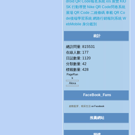
droid
QR Code報名系統
ios
展覽
KIO
SK
行動導覽
Nike
QR Code問卷系統
展場
QR Code 二維條碼
車載
QR Co
de後端學習系統
網路行銷報到系統
W
ebMobile
身分鑑別
統計
總訪問量: 815531
在線人數: 177
日誌數量: 1120
分類數量: 42
標籤數量: 428
PageRan
k
Alexa
FaceBook_Fans
啟動藍芽、精采生活
on Facebook
推薦網站
歸檔