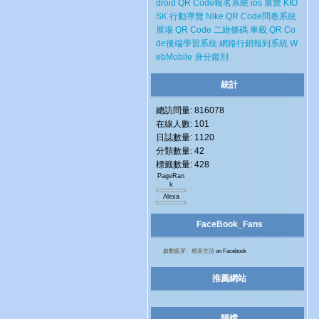
droid
QR Code報名系統
ios
展覽
KIO
SK
行動導覽
Nike
QR Code問卷系統
展場
QR Code 二維條碼
車載
QR Co
de後端學習系統
網路行銷報到系統
W
ebMobile
身分鑑別
統計
總訪問量: 816078
在線人數: 101
日誌數量: 1120
分類數量: 42
標籤數量: 428
PageRan
k
Alexa
FaceBook_Fans
啟動藍芽、精采生活
on Facebook
推薦網站
歸檔