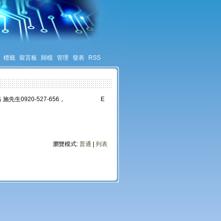
標籤
留言板
歸檔
管理
發表
RSS
 施先生0920-527-656， E
瀏覽模式:
普通
|
列表