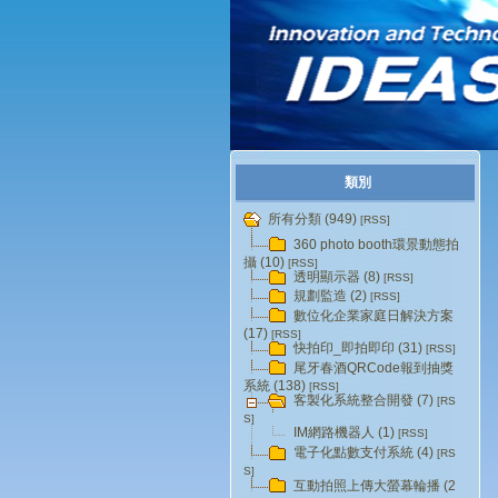
類別
所有分類 (949)
[RSS]
360 photo booth環景動態拍
攝 (10)
[RSS]
透明顯示器 (8)
[RSS]
規劃監造 (2)
[RSS]
數位化企業家庭日解決方案
(17)
[RSS]
快拍印_即拍即印 (31)
[RSS]
尾牙春酒QRCode報到抽獎
系統 (138)
[RSS]
客製化系統整合開發 (7)
[RS
S]
IM網路機器人 (1)
[RSS]
電子化點數支付系統 (4)
[RS
S]
互動拍照上傳大螢幕輪播 (2