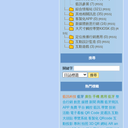
藍訊參展 (7)
[RSS]
綜合情報站 (321)
[RSS]
其他相關訊息 (35)
[RSS]
客製化APP (0)
[RSS]
新媒體創意行銷 (16)
[RSS]
大尺寸觸控導覽KIOSK (0)
[R
SS]
定位推播行銷應用 (0)
[RSS]
互動設計監造 (0)
[RSS]
互動遊戲 (3)
[RSS]
搜尋
關鍵字
熱門標籤
藍訊科技
藍芽
廣告
手機
應用
藍牙
整
合行銷
創意
媒體
新聞
商圈
藍牙簡訊
APP
免費
平台
觸控
藍訊
導覽
技術
活動
電子看板
QR Code
資通訊
互動
大頭貼
導覽系統
客製化
QRcode
互
動投影
專利
拍照
3D
QR
網站
AR
an