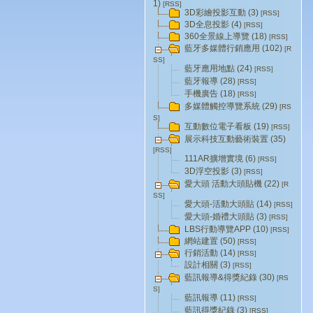
1)
[RSS]
3D彩繪投影互動 (3)
[RSS]
3D全息投影 (4)
[RSS]
360全景線上導覽 (18)
[RSS]
藍牙多媒體行銷應用 (102)
[R
SS]
藍牙應用地點 (24)
[RSS]
藍牙報導 (28)
[RSS]
手機廣告 (18)
[RSS]
多媒體觸控導覽系統 (29)
[RS
S]
互動數位電子看板 (19)
[RSS]
展示科技互動藝術裝置 (35)
[RSS]
111AR擴增實境 (6)
[RSS]
3D浮空投影 (3)
[RSS]
愛大頭 活動大頭貼機 (22)
[R
SS]
愛大頭-活動大頭貼 (14)
[RSS]
愛大頭-婚禮大頭貼 (3)
[RSS]
LBS行動導覽APP (10)
[RSS]
網站建置 (50)
[RSS]
行銷活動 (14)
[RSS]
設計相關 (3)
[RSS]
藍訊報導&得獎紀錄 (30)
[RS
S]
藍訊報導 (11)
[RSS]
藍訊得獎紀錄 (3)
[RSS]