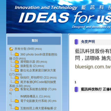
類別
免责声明
所有分類 (949)
[RSS]
藍訊科技股份有
360 photo booth環景動態拍
問，請聯絡 施先
攝 (10)
[RSS]
透明顯示器 (8)
[RSS]
bluesign.com.tw
規劃監造 (2)
[RSS]
數位化企業家庭日解決方案
(17)
[RSS]
快拍印_即拍即印 (31)
[RSS]
尾牙春酒QRCode報到抽獎
1
系統 (138)
[RSS]
藍訊科技執行 正修
客製化系統整合開發 (7)
[RS
S]
IM網路機器人 (1)
[RSS]
電子化點數支付系統 (4)
[RS
S]
互動拍照上傳大螢幕輪播 (2