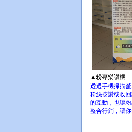
▲粉專樂讚機
透過手機掃描螢
粉絲按讚或收回
的互動，也讓粉
整合行銷，讓你