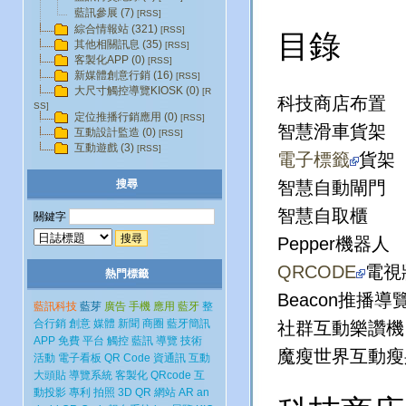
藍訊參展 (7)
[RSS]
綜合情報站 (321)
[RSS]
目錄
其他相關訊息 (35)
[RSS]
客製化APP (0)
[RSS]
新媒體創意行銷 (16)
[RSS]
大尺寸觸控導覽KIOSK (0)
[R
科技商店布置
SS]
定位推播行銷應用 (0)
[RSS]
智慧滑車貨架
互動設計監造 (0)
[RSS]
互動遊戲 (3)
[RSS]
電子標籤
貨架
搜尋
智慧自動閘門
智慧自取櫃
關鍵字
Pepper
機器人
QRCODE
電視
熱門標籤
Beacon
推播導
藍訊科技
藍芽
廣告
手機
應用
藍牙
整
合行銷
創意
媒體
新聞
商圈
藍牙簡訊
社群互動樂讚機
APP
免費
平台
觸控
藍訊
導覽
技術
魔瘦世界互動瘦
活動
電子看板
QR Code
資通訊
互動
大頭貼
導覽系統
客製化
QRcode
互
動投影
專利
拍照
3D
QR
網站
AR
an