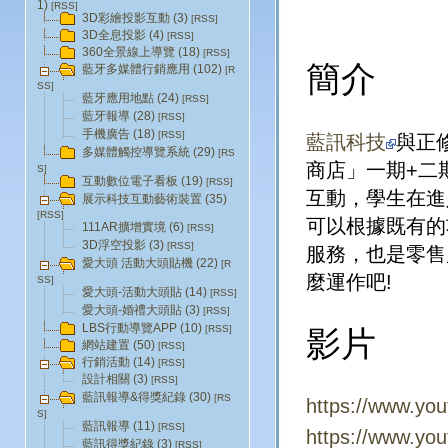
1)
[RSS]
3D彩繪投影互動 (3)
[RSS]
3D全息投影 (4)
[RSS]
360全景線上導覽 (18)
[RSS]
簡介
藍牙多媒體行銷應用 (102)
[R
SS]
藍牙應用地點 (24)
[RSS]
藍牙報導 (28)
[RSS]
手機廣告 (18)
[RSS]
藍訊科技
與正
多媒體觸控導覽系統 (29)
[RS
商店」一期
+
二
S]
互動數位電子看板 (19)
[RSS]
互動，學生在進
展示科技互動藝術裝置 (35)
[RSS]
可以根據既有的
111AR擴增實境 (6)
[RSS]
3D浮空投影 (3)
[RSS]
服務，也是零售
愛大頭 活動大頭貼機 (22)
[R
麼運作吧
!
SS]
愛大頭-活動大頭貼 (14)
[RSS]
愛大頭-婚禮大頭貼 (3)
[RSS]
LBS行動導覽APP (10)
[RSS]
影片
網站建置 (50)
[RSS]
行銷活動 (14)
[RSS]
設計相關 (3)
[RSS]
藍訊報導&得獎紀錄 (30)
[RS
https://www.y
S]
藍訊報導 (11)
[RSS]
https://www.yo
藍訊得獎紀錄 (3)
[RSS]