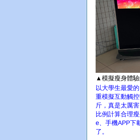
▲模擬瘦身體驗
以大學生最愛的
重模擬互動觸控
斤，真是太厲害
比例計算合理瘦
e
、手機
APP
下
了。