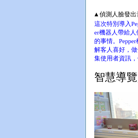
▲
偵測人臉發出
這次特別導入Pe
er機器人帶給
的事情。Pep
解客人喜好，做
集使用者資訊，
智慧
導覽