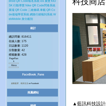
科技商店
droid
QR Code報名系統
ios
展覽
KIO
SK
行動導覽
Nike
QR Code問卷系統
展場
QR Code 二維條碼
車載
QR Co
de後端學習系統
網路行銷報到系統
W
ebMobile
身分鑑別
統計
總訪問量: 816411
在線人數: 175
日誌數量: 1120
分類數量: 42
標籤數量: 428
PageRan
k
Alexa
FaceBook_Fans
啟動藍芽、精采生活
on Facebook
推薦網站
▲藍訊科技設計
歸檔