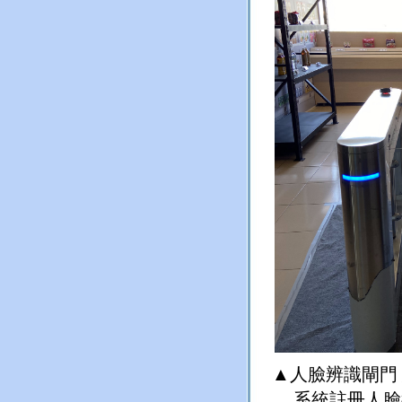
▲
人臉辨識閘門
系統註冊人臉