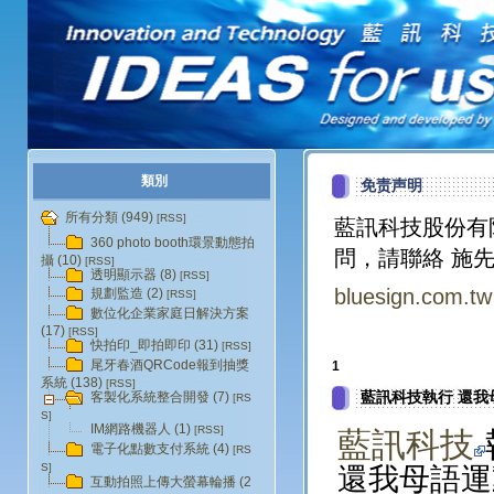
類別
免责声明
所有分類 (949)
[RSS]
藍訊科技股份有
360 photo booth環景動態拍
問，請聯絡 施先
攝 (10)
[RSS]
透明顯示器 (8)
[RSS]
bluesign.com.tw
規劃監造 (2)
[RSS]
數位化企業家庭日解決方案
(17)
[RSS]
快拍印_即拍即印 (31)
[RSS]
尾牙春酒QRCode報到抽獎
1
系統 (138)
[RSS]
藍訊科技執行 還我
客製化系統整合開發 (7)
[RS
S]
IM網路機器人 (1)
[RSS]
藍訊科技
電子化點數支付系統 (4)
[RS
S]
還我母語運
互動拍照上傳大螢幕輪播 (2