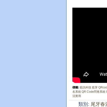
標籤:
藍訊科技
藍芽
QRco
名系統
QR Code問卷系統
活實用
類別:
尾牙春