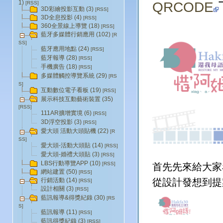
1)
QRCODE
[RSS]
3D彩繪投影互動 (3)
[RSS]
3D全息投影 (4)
[RSS]
360全景線上導覽 (18)
[RSS]
藍牙多媒體行銷應用 (102)
[R
SS]
藍牙應用地點 (24)
[RSS]
藍牙報導 (28)
[RSS]
手機廣告 (18)
[RSS]
多媒體觸控導覽系統 (29)
[RS
S]
互動數位電子看板 (19)
[RSS]
展示科技互動藝術裝置 (35)
[RSS]
111AR擴增實境 (6)
[RSS]
3D浮空投影 (3)
[RSS]
愛大頭 活動大頭貼機 (22)
[R
SS]
愛大頭-活動大頭貼 (14)
[RSS]
愛大頭-婚禮大頭貼 (3)
[RSS]
LBS行動導覽APP (10)
[RSS]
首先先來給大家
網站建置 (50)
[RSS]
從設計發想到
行銷活動 (14)
[RSS]
設計相關 (3)
[RSS]
藍訊報導&得獎紀錄 (30)
[RS
S]
藍訊報導 (11)
[RSS]
藍訊得獎紀錄 (3)
[RSS]