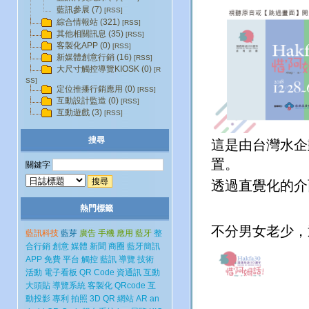
藍訊參展 (7)
[RSS]
綜合情報站 (321)
[RSS]
其他相關訊息 (35)
[RSS]
客製化APP (0)
[RSS]
新媒體創意行銷 (16)
[RSS]
大尺寸觸控導覽KIOSK (0)
[R
SS]
定位推播行銷應用 (0)
[RSS]
互動設計監造 (0)
[RSS]
互動遊戲 (3)
[RSS]
搜尋
這是由台灣水企
置。
關鍵字
透過直覺化的介
熱門標籤
不分男女老少，
藍訊科技
藍芽
廣告
手機
應用
藍牙
整
合行銷
創意
媒體
新聞
商圈
藍牙簡訊
APP
免費
平台
觸控
藍訊
導覽
技術
活動
電子看板
QR Code
資通訊
互動
大頭貼
導覽系統
客製化
QRcode
互
動投影
專利
拍照
3D
QR
網站
AR
an