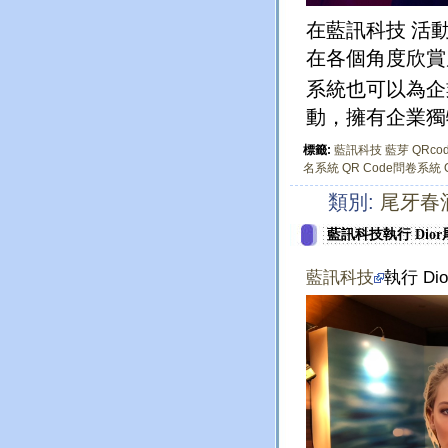
在藍訊科技 活
在各個角度欣賞
系統也可以為企
動，擁有企業獨
標籤:
藍訊科技
藍芽
QRco
名系統
QR Code問卷系統
類別:
尾牙春
藍訊科技執行 Dio
藍訊科技
執行 Di