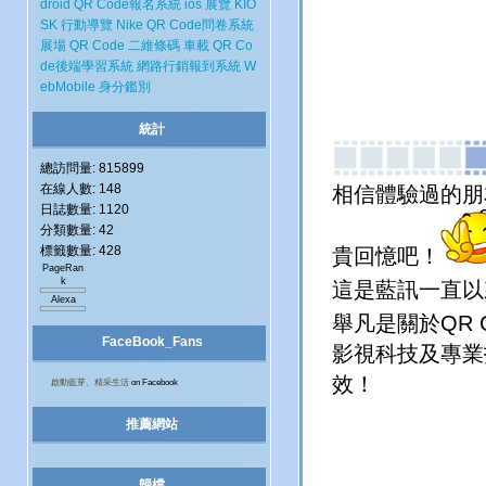
droid
QR Code報名系統
ios
展覽
KIO
SK
行動導覽
Nike
QR Code問卷系統
展場
QR Code 二維條碼
車載
QR Co
de後端學習系統
網路行銷報到系統
W
ebMobile
身分鑑別
統計
總訪問量: 815899
在線人數: 148
相信體驗過的朋
日誌數量: 1120
分類數量: 42
標籤數量: 428
貴回憶吧！
PageRan
k
這是藍訊一直以
Alexa
舉凡是關於QR 
FaceBook_Fans
影視科技及專業
效！
啟動藍芽、精采生活
on Facebook
推薦網站
歸檔