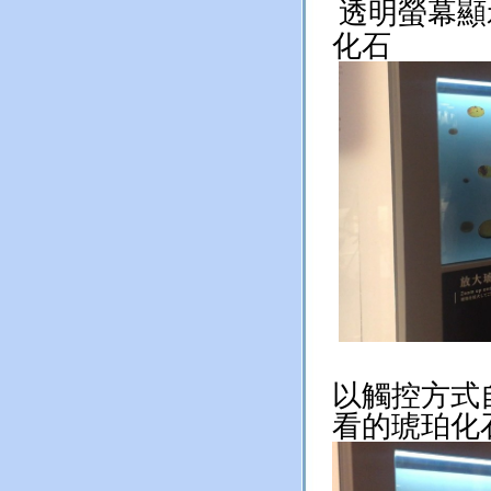
透明螢幕顯
化石
以觸控方式
看的琥珀化