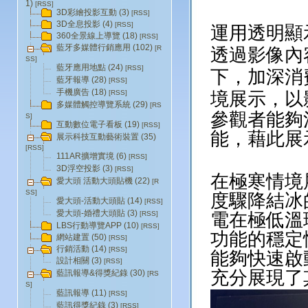
1)
[RSS]
.
3D彩繪投影互動 (3)
[RSS]
3D全息投影 (4)
[RSS]
運用透明顯
360全景線上導覽 (18)
[RSS]
藍牙多媒體行銷應用 (102)
透過影像內
[R
SS]
藍牙應用地點 (24)
[RSS]
下，加深消
藍牙報導 (28)
[RSS]
境展示，
以
手機廣告 (18)
[RSS]
多媒體觸控導覽系統 (29)
[RS
參觀者能夠
S]
互動數位電子看板 (19)
[RSS]
能，藉此展
展示科技互動藝術裝置 (35)
[RSS]
111AR擴增實境 (6)
.
[RSS]
3D浮空投影 (3)
[RSS]
在極寒情境
愛大頭 活動大頭貼機 (22)
[R
SS]
度驟降結冰
愛大頭-活動大頭貼 (14)
[RSS]
愛大頭-婚禮大頭貼 (3)
電在極低溫
[RSS]
LBS行動導覽APP (10)
[RSS]
功能的穩定
網站建置 (50)
[RSS]
行銷活動 (14)
[RSS]
能夠快速啟
設計相關 (3)
[RSS]
充分展現了
藍訊報導&得獎紀錄 (30)
[RS
S]
藍訊報導 (11)
[RSS]
藍訊得獎紀錄 (3)
[RSS]