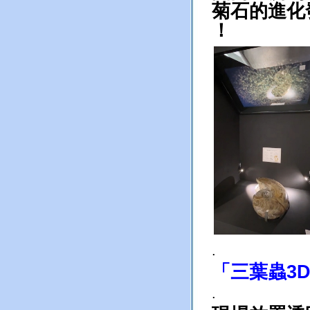
菊石的進化
！
.
「三葉蟲3
.