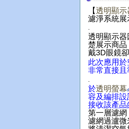
【
透明顯示
濾淨系統展
.
透明顯示器
楚展示商品
戴3D眼鏡
此次應用於
非常直接且
.
於
透明螢幕
容及編排設
接收該產品
第一層濾網
濾網過瀘微
將清潔空氣