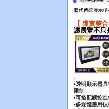
取代傳統展示櫃-【
取代傳統展示櫃
【 虛實整合
讓展覽不只
.
•
透明顯示器具
限制
•
可搭配觸控進
•
多媒體應用技