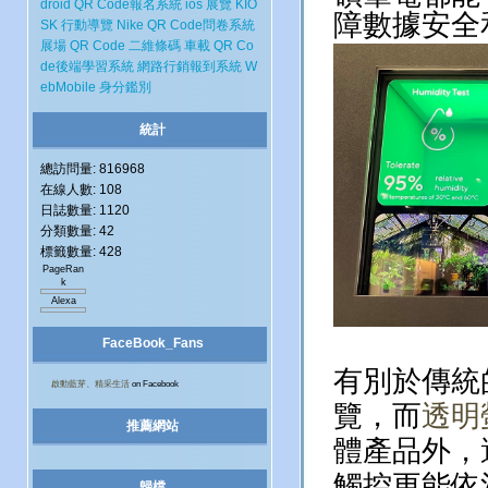
droid
QR Code報名系統
ios
展覽
KIO
障數據安全
SK
行動導覽
Nike
QR Code問卷系統
展場
QR Code 二維條碼
車載
QR Co
de後端學習系統
網路行銷報到系統
W
ebMobile
身分鑑別
統計
總訪問量: 816968
在線人數: 108
日誌數量: 1120
分類數量: 42
標籤數量: 428
PageRan
k
Alexa
.
FaceBook_Fans
有別於傳統
啟動藍芽、精采生活
on Facebook
覽，而
透明
推薦網站
體產品外，
觸控更能依
歸檔