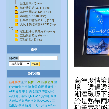
藍訊參展 (7)
[RSS]
綜合情報站 (321)
[RSS]
其他相關訊息 (35)
[RSS]
客製化APP (0)
[RSS]
新媒體創意行銷 (16)
[RSS]
大尺寸觸控導覽KIOSK (0)
[R
SS]
定位推播行銷應用 (0)
[RSS]
互動設計監造 (0)
[RSS]
互動遊戲 (3)
[RSS]
搜尋
關鍵字
.
熱門標籤
高溼度情境
藍訊科技
藍芽
廣告
手機
應用
藍牙
整
境。透過透
合行銷
創意
媒體
新聞
商圈
藍牙簡訊
APP
免費
平台
觸控
藍訊
導覽
技術
潮溼環境下
活動
電子看板
QR Code
資通訊
互動
論是熱帶雨
大頭貼
導覽系統
客製化
QRcode
互
動投影
專利
拍照
3D
QR
網站
AR
an
碩筆電都能