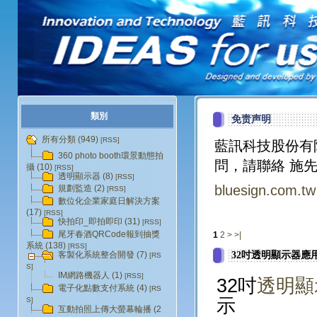
類別
免责声明
所有分類 (949)
[RSS]
藍訊科技股份有
360 photo booth環景動態拍
問，請聯絡 施先
攝 (10)
[RSS]
透明顯示器 (8)
[RSS]
bluesign.com.tw
規劃監造 (2)
[RSS]
數位化企業家庭日解決方案
(17)
[RSS]
快拍印_即拍即印 (31)
[RSS]
尾牙春酒QRCode報到抽獎
1
2
>
>|
系統 (138)
[RSS]
32吋透明顯示器應
客製化系統整合開發 (7)
[RS
S]
IM網路機器人 (1)
[RSS]
32吋
透明顯
電子化點數支付系統 (4)
[RS
示
S]
互動拍照上傳大螢幕輪播 (2