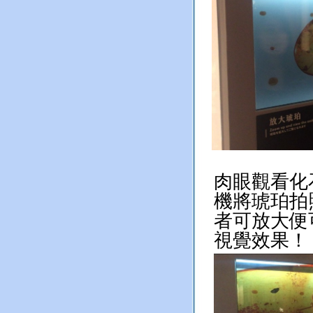
肉眼觀看化
機將琥珀拍
者可放大便
視覺效果！